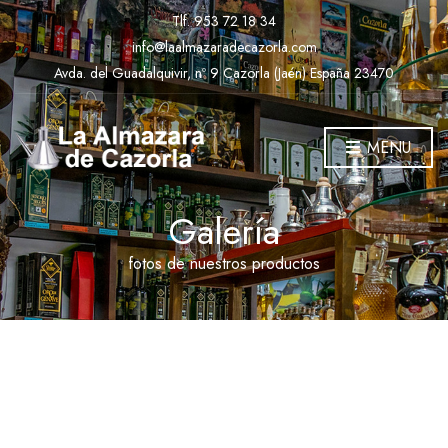
Tlf.
953 72 18 34
info@laalmazaradecazorla.com
Avda. del Guadalquivir, nº 9 Cazorla (Jaén) España 23470
MENU
Galería
fotos de nuestros productos